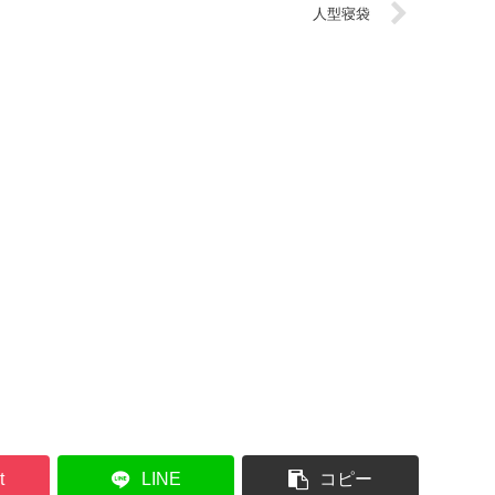
人型寝袋
t
LINE
コピー