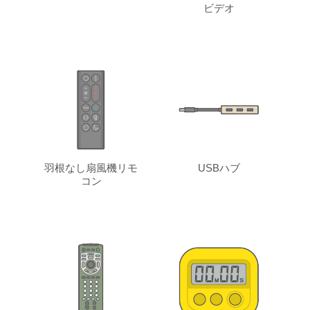
ビデオ
羽根なし扇風機リモ
USBハブ
コン