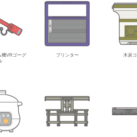
機VRゴーグ
プリンター
木炭コ
ル