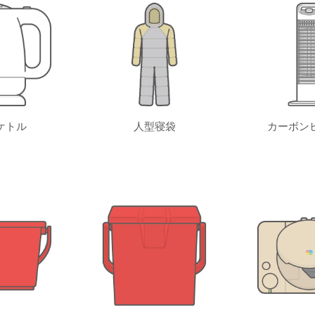
ケトル
人型寝袋
カーボン