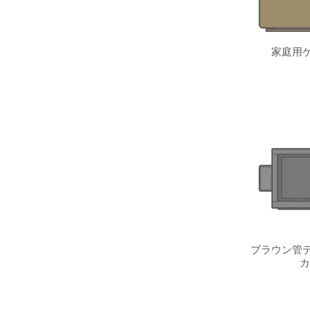
家庭用ゲ
ブラウン管テ
カ