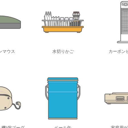
ンマウス
水切りかご
カーボン
機VRゴーグ
ペール缶
家庭用ゲ