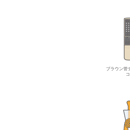
ブラウン管テ
コ