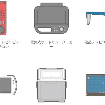
レビ13ビデ
電気式ホットサンドメーカ
液晶テレビ10
モコン
ー