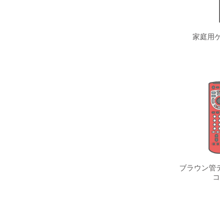
家庭用ゲ
ブラウン管テ
コ