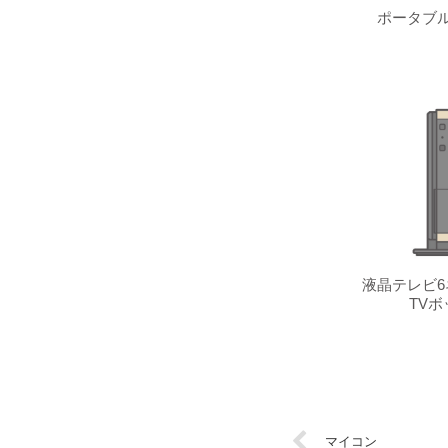
ポータブル
液晶テレビ6
TVボ
マイコン