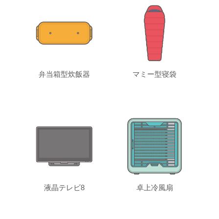
弁当箱型炊飯器
マミー型寝袋
液晶テレビ8
卓上冷風扇