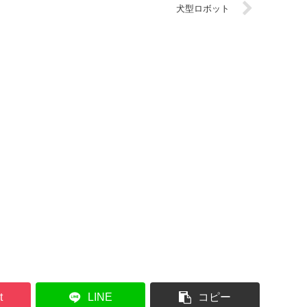
犬型ロボット
t
LINE
コピー