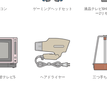
コン
ゲーミングヘッドセット
液晶テレビ6H
ー2リ
管テレビ5
ヘアドライヤー
三つ手ち