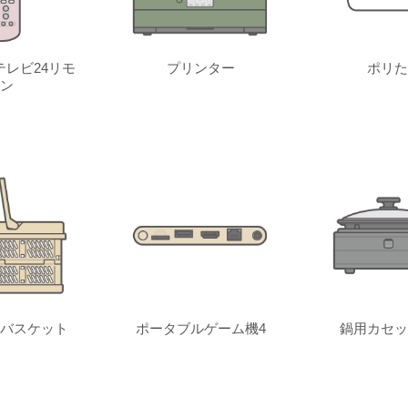
レビ24リモ
プリンター
ポリた
ン
バスケット
ポータブルゲーム機4
鍋用カセッ