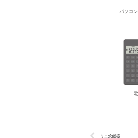
パソコン
電
ミニ炊飯器