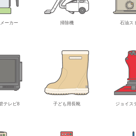
メーカー
掃除機
石油ス
管テレビ8
子ども用長靴
ジョイス