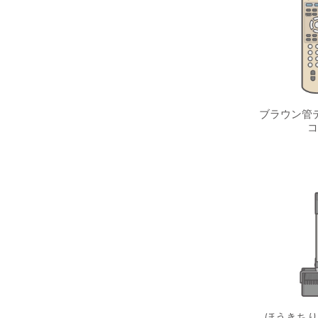
ブラウン管テ
コ
ほうきちり