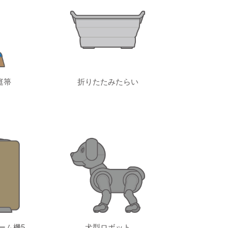
庭箒
折りたたみたらい
ーム機5
犬型ロボット