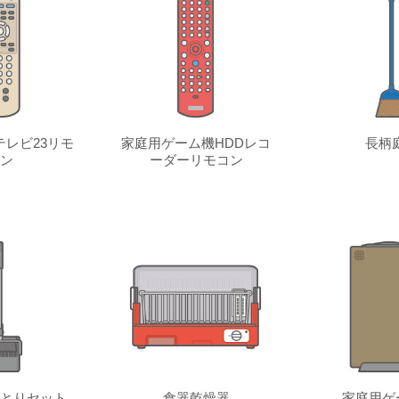
レビ23リモ
家庭用ゲーム機HDDレコ
長柄
ン
ーダーリモコン
とりセット
食器乾燥器
家庭用ゲ