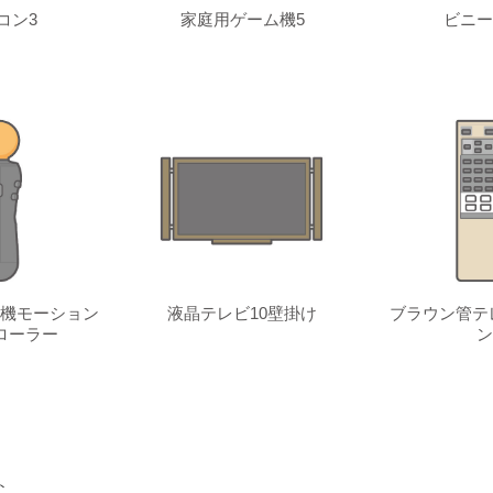
コン3
家庭用ゲーム機5
ビニー
機モーション
液晶テレビ10壁掛け
ブラウン管テ
ローラー
ン
ト